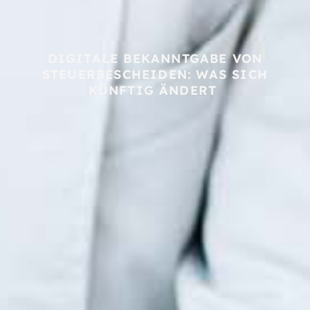
DIGITALE BEKANNTGABE VON
STEUERBESCHEIDEN: WAS SICH
KÜNFTIG ÄNDERT