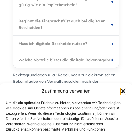
gültig wie ein Papierbescheid?
Beginnt die Einspruchsfrist auch bei digitalen
Bescheiden?
Muss ich digitale Bescheide nutzen?
Welche Vorteile bietet die digitale Bekanntgabe?
Rechtsgrundlagen u. a.: Regelungen zur elektronischen
Bekanntgabe von Verwaltungsakten nach der
Abgabenordnung (AO).
Zustimmung verwalten
Um dir ein optimales Erlebnis zu bieten, verwenden wir Technologien
wie Cookies, um Geräteinformationen zu speichern und/oder darauf
zuzugreifen. Wenn du diesen Technologien zustimmst, können wir
Daten wie das Surfverhalten oder eindeutige IDs auf dieser Website
VORIGER
NÄCHSTER
verarbeiten. Wenn du deine Zustimmung nicht erteilst oder
zurückziehst, können bestimmte Merkmale und Funktionen
Abschiedsfeier für Mitarbeiter: Wann entsteht steuerpflichtiger Arbeitslohn?
E-Rechnung Pflicht 2025: Fristen, Formate und was du jetzt tun musst