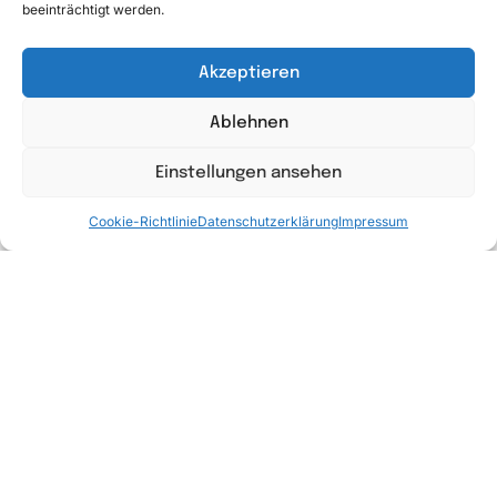
beeinträchtigt werden.
Akzeptieren
Ablehnen
Einstellungen ansehen
Über Uns
Cookie-Richtlinie
Datenschutzerklärung
Impressum
In allen steuerlichen Belangen unterstützen wir Euch,
damit Ihr euch auf Das fokussieren könnt, was Ihr am
besten könnt – Euer Geschäft.
Marienplatz 1, 40489 Düsseldorf
info@ubs-tax.de
+49 221 828 222 51