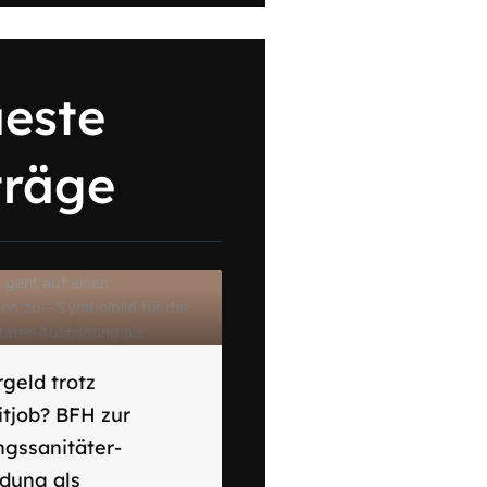
este
träge
geld trotz
itjob? BFH zur
ngssanitäter-
ldung als