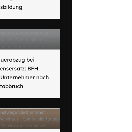
usbildung
euerabzug bei
ensersatz: BFH
t Unternehmer nach
ktabbruch