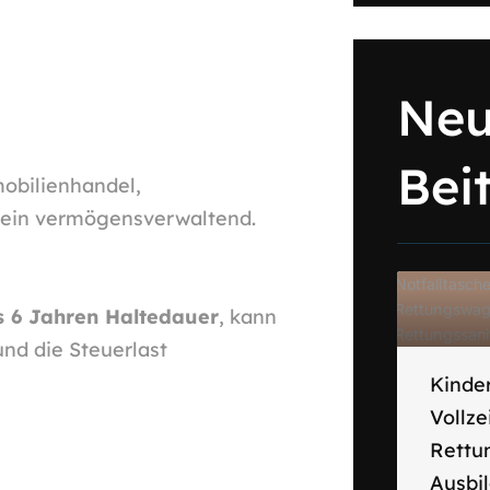
Neu
Bei
mobilienhandel,
 rein vermögensverwaltend.
s 6 Jahren Haltedauer
, kann
nd die Steuerlast
Kinder
Vollze
Rettu
Ausbi