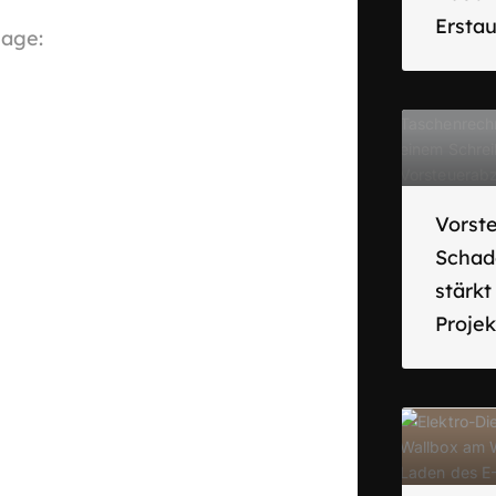
Ersta
lage:
Vorst
Schad
stärk
Proje