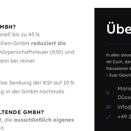
Übe
GMBH?
nell bis zu 45 %
bilien-GmbH
reduziert die
Körperschaftsteuer (KSt) und
In allen steu
ann bei reiner
wir Euch, da
fokussieren k
– Euer Gescha
weise Senkung der KSt auf 10 %
Marie
tung in der GmbH nochmals
Düss
info
LTENDE GMBH?
+49 2
t, die
ausschließlich eigenes
f: