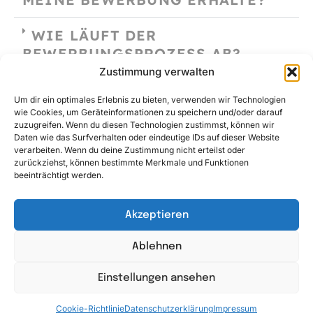
WIE LÄUFT DER
BEWERBUNGSPROZESS AB?
Zustimmung verwalten
GIBT ES EIN
Um dir ein optimales Erlebnis zu bieten, verwenden wir Technologien
BEWERBUNGSGESPRÄCH VOR
wie Cookies, um Geräteinformationen zu speichern und/oder darauf
ORT ODER ONLINE?
zuzugreifen. Wenn du diesen Technologien zustimmst, können wir
Daten wie das Surfverhalten oder eindeutige IDs auf dieser Website
verarbeiten. Wenn du deine Zustimmung nicht erteilst oder
WIE KANN ICH MICH AM
zurückziehst, können bestimmte Merkmale und Funktionen
beeinträchtigt werden.
BESTEN AUF DAS
VORSTELLUNGSGESPRÄCH
VORBEREITEN?
Akzeptieren
Ablehnen
WIE LÄUFT DIE EINARBEITUNG
AB?
Einstellungen ansehen
KANN ICH MEINEN HUND MIT
Cookie-Richtlinie
Datenschutzerklärung
Impressum