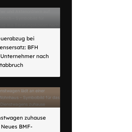
euerabzug bei
ensersatz: BFH
t Unternehmer nach
ktabbruch
nstwagen zuhause
: Neues BMF-