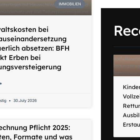
IMMOBILIEN
Rec
altskosten bei
auseinandersetzung
uerlich absetzen: BFH
rkt Erben bei
lungsversteigerung
»
Kinder
Vollze
stig
30.July 2026
Rettu
Ausbi
Ersta
echnung Pflicht 2025:
sten, Formate und was