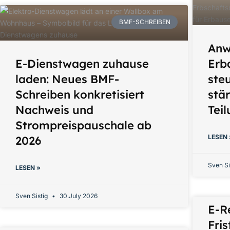
BMF-SCHREIBEN
Anw
E-Dienstwagen zuhause
Erb
laden: Neues BMF-
ste
Schreiben konkretisiert
stä
Nachweis und
Tei
Strompreispauschale ab
LESEN 
2026
Sven Si
LESEN »
Sven Sistig
30.July 2026
E-R
Fri