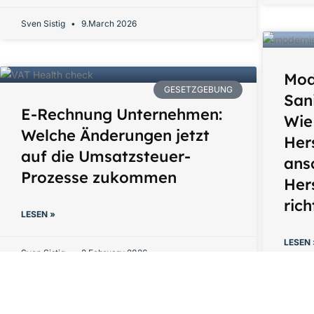
Sven Sistig
9.March 2026
Mod
GESETZGEBUNG
San
E-Rechnung Unternehmen:
Wie
Welche Änderungen jetzt
Her
auf die Umsatzsteuer-
ans
Prozesse zukommen
Her
ric
LESEN »
LESEN 
Sven Sistig
2.February 2026
Sven Si