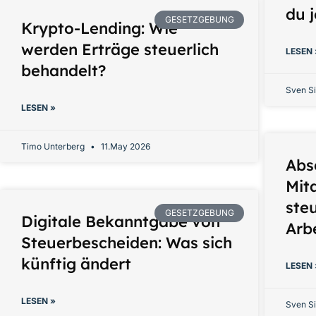
du 
GESETZGEBUNG
Krypto-Lending: Wie
werden Erträge steuerlich
LESEN 
behandelt?
Sven Si
LESEN »
Timo Unterberg
11.May 2026
Abs
Mit
steu
GESETZGEBUNG
Digitale Bekanntgabe von
Arb
Steuerbescheiden: Was sich
künftig ändert
LESEN 
LESEN »
Sven Si