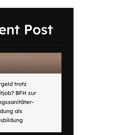
ent Post
geld trotz
itjob? BFH zur
ngssanitäter-
ldung als
usbildung