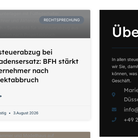
RECHTSPRECHUNG
Übe
steuerabzug bei
In allen steu
adensersatz: BFH stärkt
wir Sie, dami
ernehmer nach
können, was 
jektabbruch
Geschäft.
Marie
»
Düss
info
stig
3.August 2026
+49 2