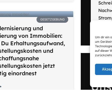
Schrei
Nachw
Strom
GESETZGEBUNG
2026
ernisierung und
ierung von Immobilien:
Um dir ein 
 Du Erhaltungsaufwand,
um Gerätein
Technologie
stellungskosten und
auf dieser 
zurückziehs
chaffungsnahe
stellungskosten jetzt
Fol
Akze
htig einordnest
Uns
»
stig
30.January 2026