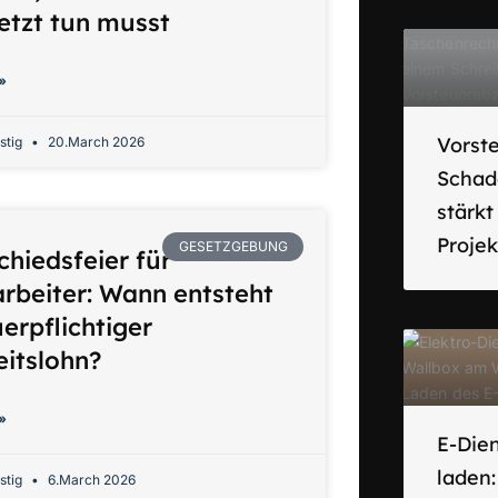
jetzt tun musst
»
Vorst
stig
20.March 2026
Schad
stärk
Proje
GESETZGEBUNG
chiedsfeier für
arbeiter: Wann entsteht
erpflichtiger
eitslohn?
»
E-Die
laden
stig
6.March 2026