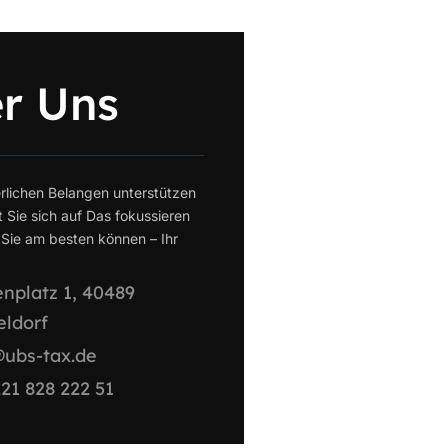
r Uns
erlichen Belangen unterstützen
t Sie sich auf Das fokussieren
Sie am besten können – Ihr
nplatz 1, 40489
eldorf
@ubs-tax.de
21 828 222 51