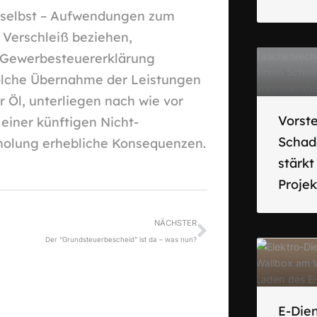
 selbst – Aufwendungen zum
 Verschleiß beziehen,
r Gewerbesteuererklärung
solche Übernahme der Leistungen
r Öl, unterliegen nach wie vor
Vorst
einer künftigen Nicht-
Schad
holung erhebliche Konsequenzen.
stärk
Proje
NÄCHSTER
Der “Grundsteuerbescheid” ist da – was nun?
E-Die