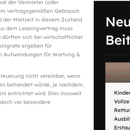
hat der Vermieter (oder
 zum vertragsgemäßen Gebrauch
Neu
 der Mietzeit in diesem Zustand
aus dem Leasingvertrag muss
Bei
ürften sich bei wirtschaftlicher
singrate ergeben für
von Aufwendungen für Wartung &
steuerung nicht vereinbar, wenn
den behandelt würde, je nachdem,
Kinder
rs entrichtet wird. Dies insoweit
Vollze
jedoch vor besondere
Rettu
Ausbi
Ersta