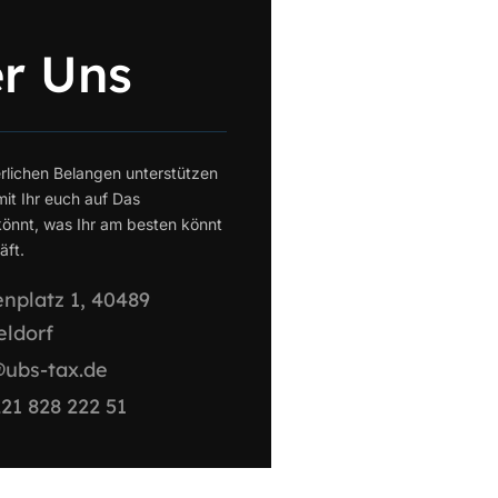
r Uns
erlichen Belangen unterstützen
mit Ihr euch auf Das
önnt, was Ihr am besten könnt
̈ft.
nplatz 1, 40489
eldorf
@ubs-tax.de
21 828 222 51