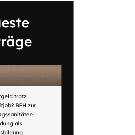
este
träge
geld trotz
itjob? BFH zur
ngssanitäter-
ldung als
usbildung