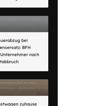
euerabzug bei
ensersatz: BFH
t Unternehmer nach
ktabbruch
nstwagen zuhause