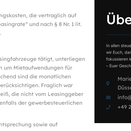
Übe
ngskosten, die vertraglich auf
ingrate“ und nach § 8 Nr. 1 lit.
.
In allen steu
wir Euch, da
ingfahrzeuge tätigt, unterliegen
fokussieren k
– Euer Gescha
ch um Mietaufwendungen für
chend sind die monatlichen
Marie
erücksichtigen. Fraglich war
Düss
iß, die nicht vom Leasinggeber
info
nfalls der gewerbesteuerlichen
+49 2
chtsprechung sowie auf