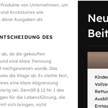
lt Produkte von Unternehmen, um
 und Accessoires wie
Neu
 diese Ausgaben als
Bei
ENTSCHEIDUNG DES
ab, da die gekauften
und eine klare Trennung
ht nachgewiesen wurde. Das
es die Klage ab. Es stellte fest,
Kinder
ires eine klare Abgrenzung
Vollze
erig sei. Gemäß § 12 Nr. 1 des
Rettu
en für die Lebensführung, die
Ausbi
mit sich bringen, nicht
Ersta