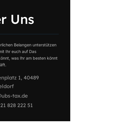
r Uns
erlichen Belangen unterstützen
mit Ihr euch auf Das
önnt, was Ihr am besten könnt
̈ft.
nplatz 1, 40489
eldorf
@ubs-tax.de
21 828 222 51