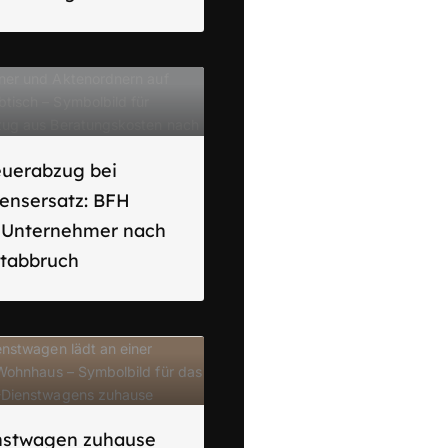
euerabzug bei
ensersatz: BFH
t Unternehmer nach
ktabbruch
nstwagen zuhause