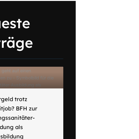
este
träge
geld trotz
itjob? BFH zur
ngssanitäter-
ldung als
usbildung